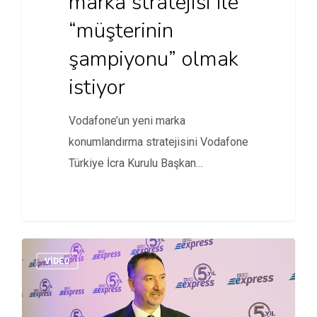
marka stratejisi ile
“müşterinin
şampiyonu” olmak
istiyor
Vodafone’un yeni marka
konumlandırma stratejisini Vodafone
Türkiye İcra Kurulu Başkan
Yardımcısı Engin Aksoy ile konuştuk.
VİDEO