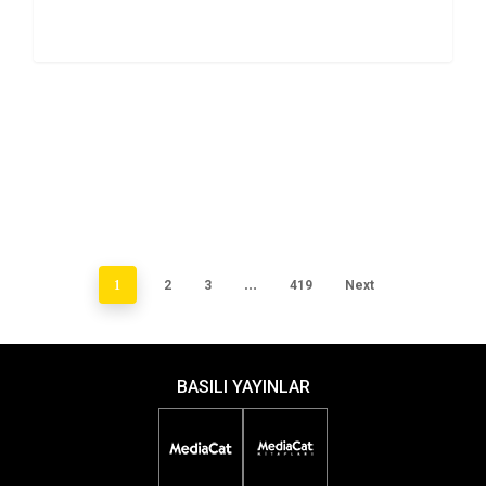
otomatikleştirerek zaman ve…
1
2
3
…
419
Next
BASILI YAYINLAR