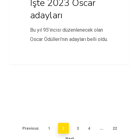
İşte 2023 Oscar
adayları
Bu yıl 95’incisi düzenlenecek olan
Oscar Ödülleri’nin adayları belli oldu.
Previous
1
2
3
4
…
22
Next