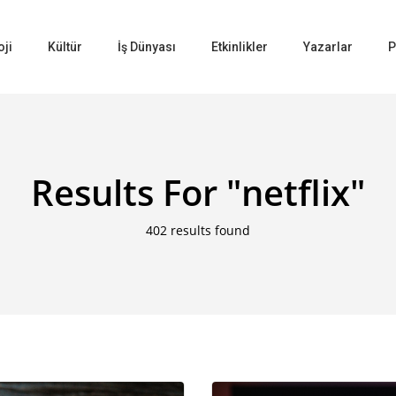
oji
Kültür
İş Dünyası
Etkinlikler
Yazarlar
P
Results For
"netflix"
402 results found