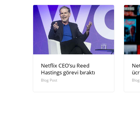
Netflix CEO’su Reed
Net
Hastings görevi bıraktı
ücr
Blog Post
Blog