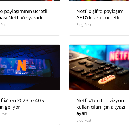
re paylaşımının ücretli
Netflix şifre paylaşımı
ası Netflix’e yaradı
ABD’de artık ücretli
 Post
Blog Post
flix’ten 2023’te 40 yeni
Netflix’ten televizyon
n geliyor
kullanıcıları için altyazı
ayarı
 Post
Blog Post