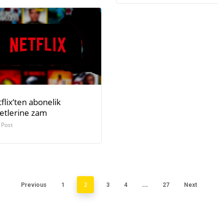
flix’ten abonelik
etlerine zam
 Post
Previous
1
2
3
4
…
27
Next