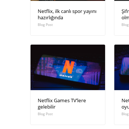
Netflix, ilk canlı spor yayını
Şif
hazırlığında
olm
Blog Post
Blog
Netflix Games TV’lere
Net
gelebilir
oyu
Blog Post
Blog