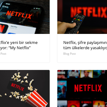
flix’e yeni bir sekme
Netflix, şifre paylaşımın
iyor: “My Netflix”
tüm ülkelerde yasaklıy
 Post
Blog Post