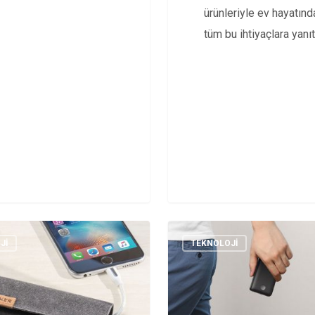
ürünleriyle ev hayatınd
dan sonra İsrail’in…
tüm bu ihtiyaçlara yanıt
veriyor.
JI
TEKNOLOJI