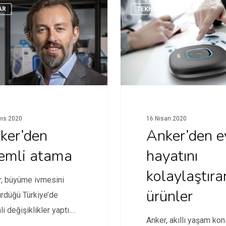
AR
TEKNOLOJI
yıs 2020
16 Nisan 2020
ker’den
Anker’den e
emli atama
hayatını
kolaylaştıra
r, büyüme ivmesini
ürünler
rdüğü Türkiye’de
i değişiklikler yaptı.
Anker, akıllı yaşam kon
 Türkiye, artık Orta