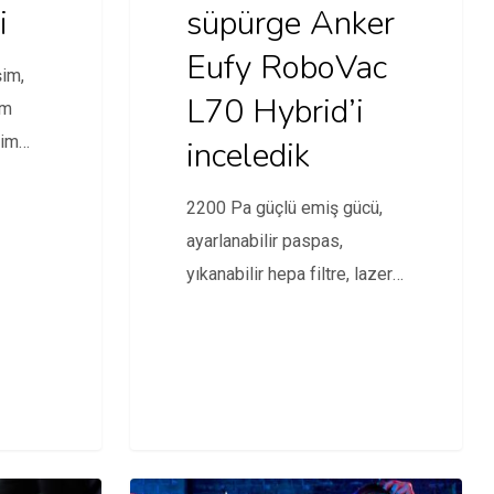
i
süpürge Anker
Eufy RoboVac
şim,
L70 Hybrid’i
em
şim
inceledik
k
2200 Pa güçlü emiş gücü,
ayarlanabilir paspas,
yıkanabilir hepa filtre, lazer
teknolojisi gibi özellikleriyle
dikkat…