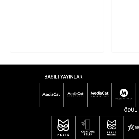
oyunc
hikay
BASILI YAYINLAR
ÖDÜL 