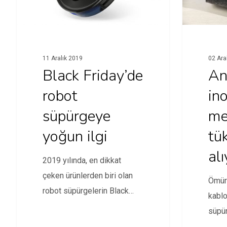
11 Aralık 2019
02 Ara
Black Friday’de
An
robot
in
süpürgeye
me
yoğun ilgi
tük
alı
2019 yılında, en dikkat
çeken ürünlerden biri olan
Ömür 
robot süpürgelerin Black
kablo
Friday'deki satışı dikkat
süpü
çekti.
pazar