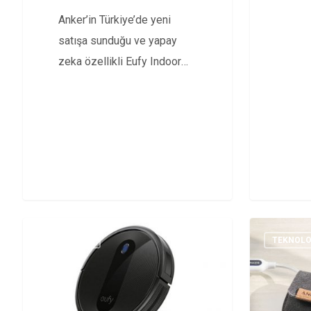
Anker’in Türkiye’de yeni
Asya’
satışa sunduğu ve yapay
zeka özellikli Eufy Indoor
Cam 2K Pan and…
TEKNOLOJI
TEKNOLO