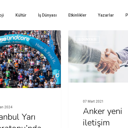
oji
Kültür
İş Dünyası
Etkinlikler
Yazarlar
P
LER
İŞ DÜNYASI
07 Mart 2021
an 2024
Anker yeni
anbul Yarı
iletişim