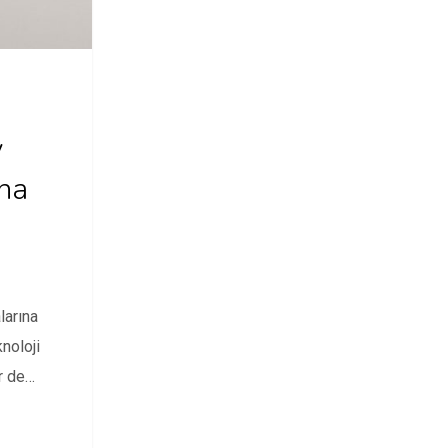
y
na
larına
knoloji
r de
angi…