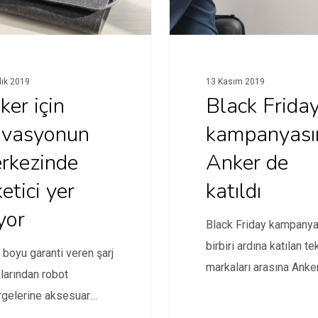
lık 2019
13 Kasım 2019
ker için
Black Frida
ovasyonun
kampanyası
rkezinde
Anker de
etici yer
katıldı
yor
Black Friday kampanya
birbiri ardına katılan te
boyu garanti veren şarj
markaları arasına Anke
larından robot
katıldı. Peki Anker'in h
rgelerine aksesuar
ının ezber bozan