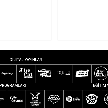
usu Anker’in
esini…
DİJİTAL YAYINLAR
PROGRAMLARI
EĞİTİM 