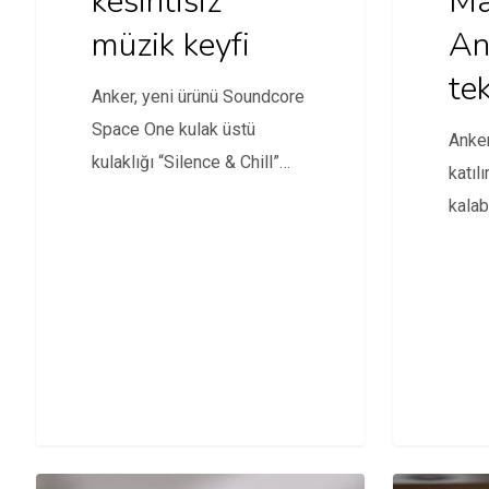
kesintisiz
Ma
müzik keyfi
An
tek
Anker, yeni ürünü Soundcore
Space One kulak üstü
Anker
kulaklığı “Silence & Chill”
katıl
etkinliğinde tanıttı.
kalab
sahip
Bank