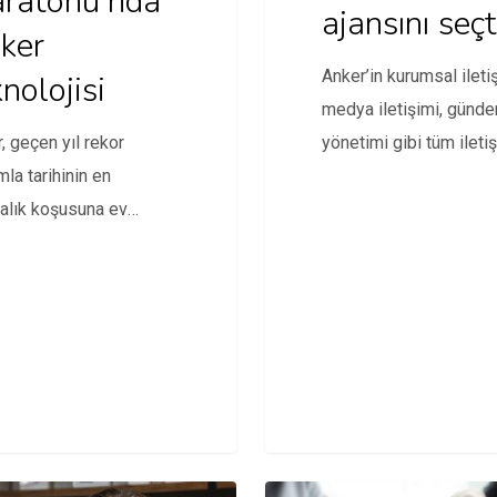
ratonu’nda
ajansını seçt
ker
Anker’in kurumsal ileti
nolojisi
medya iletişimi, günd
, geçen yıl rekor
yönetimi gibi tüm ileti
ımla tarihinin en
faaliyetlerini yönetece
alık koşusuna ev
ajans belli oldu.
liği yapan Türkiye İş
ası…