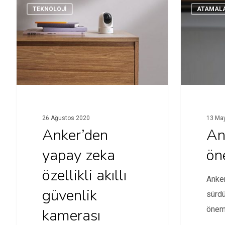
TEKNOLOJI
ATAMAL
26 Ağustos 2020
13 Ma
Anker’den
An
yapay zeka
ön
özellikli akıllı
Anke
güvenlik
sürdü
öneml
kamerası
Anker