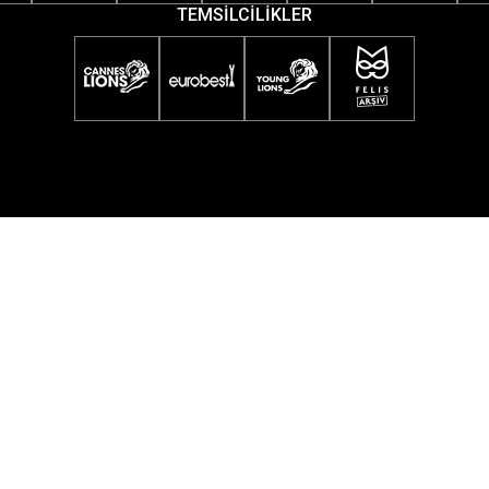
TEMSİLCİLİKLER
Digital Age E-Bültene Abone Olun!