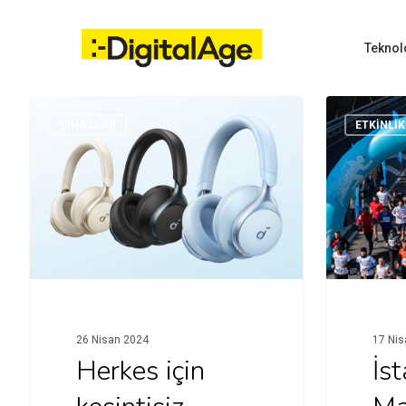
Skip
to
main
Teknol
content
CİHAZLAR
ETKINLIK
Hit enter to search or ESC to close
26 Nisan 2024
17 Nis
Herkes için
İst