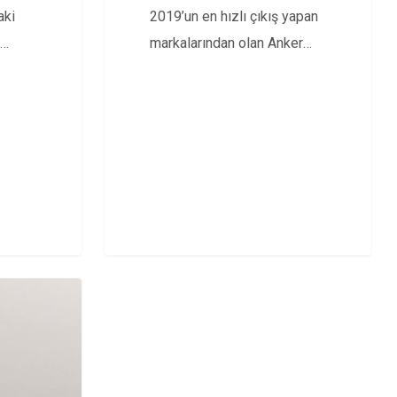
aki
2019’un en hızlı çıkış yapan
markalarından olan Anker
2020’de de pazar payını
artırma…