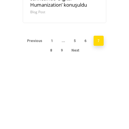
Humanization’ konuşuldu
Blog Post
Previous
1
…
5
6
7
8
9
Next