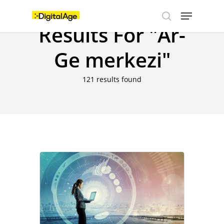
Skip
Menu
to
main
Results For
"Ar-
search
content
Ge merkezi"
121 results found