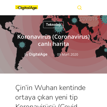
Skip
Menu
to
main
search
content
Teknoloji
Koronavirüs (Coronavirus)
canlı harita
By
DigitalAge
09 Mart 2020
Çin’in Wuhan kentinde
ortaya çıkan yeni tip
Koronavirüsü (Covid-