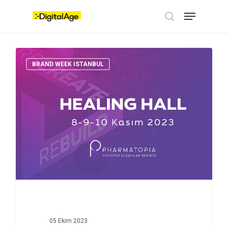
Skip
Menu
to
main
search
content
BRAND WEEK ISTANBUL
05 Ekim 2023