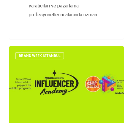
yaratıcıları ve pazarlama
profesyonellerini alanında uzman
eğitmenlerle Brand Week
Istanbul’da bir…
BRAND WEEK ISTANBUL