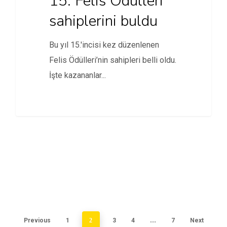
15. Felis Ödülleri
sahiplerini buldu
Bu yıl 15.'incisi kez düzenlenen
Felis Ödülleri’nin sahipleri belli oldu.
İşte kazananlar...
Previous
1
2
3
4
…
7
Next