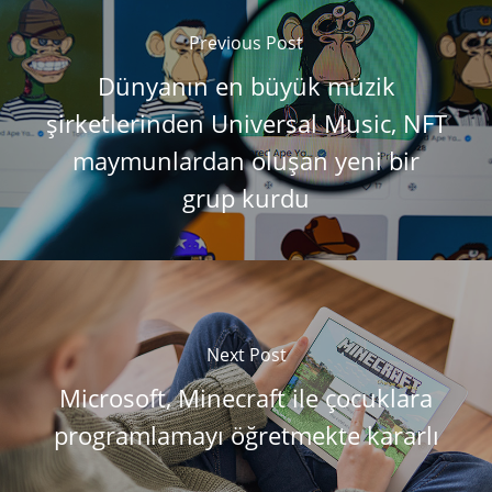
Previous Post
Dünyanın en büyük müzik
şirketlerinden Universal Music, NFT
maymunlardan oluşan yeni bir
grup kurdu
Next Post
Microsoft, Minecraft ile çocuklara
programlamayı öğretmekte kararlı