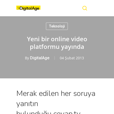
Skip
Menu
to
main
search
content
Teknoloji
Yeni bir online video
platformu yayında
By
DigitalAge
04 Şubat 2013
Merak edilen her soruya
yanıtın
bulunduğu cevap.tv,