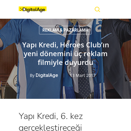
Skip
Menu
to
main
search
content
REKLAM & PAZARLAMA
Yapı Kredi, Heroes Club’ın
yeni dönemini üç reklam
filmiyle duyurdu
By
DigitalAge
13 Mart 2017
Yapı Kredi, 6. kez
gerçekleştireceği