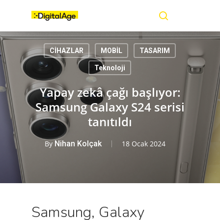
Skip
Menu
to
main
search
content
CİHAZLAR
MOBİL
TASARIM
Teknoloji
Yapay zekâ çağı başlıyor:
Samsung Galaxy S24 serisi
tanıtıldı
By
Nihan Kolçak
18 Ocak 2024
Samsung, Galaxy