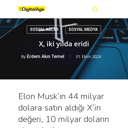
Skip
Menu
to
main
search
content
SOSYAL AĞLAR
SOSYAL MEDYA
X, iki yılda eridi
By
Erdem Akın Temel
01 Ekim 2024
Elon Musk’ın 44 milyar
dolara satın aldığı X’in
değeri, 10 milyar doların