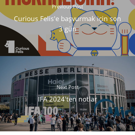
Previous Post
Curious Felis'e başvurmak için son
3 gün
Next Post
IFA 2024'ten notlar