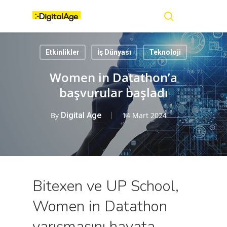
Skip
Menu
to
main
search
content
Etkinlikler
İş Dünyası
Teknoloji
Women in Datathon’a
başvurular başladı
By
Digital Age
14 Mart 2024
Bitexen ve UP School,
Women in Datathon
yarışmasını hayata