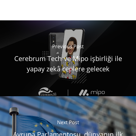
Previous Post
Cerebrum Tech ve Mipo işbirliği ile
yapay zekâ ceplere gelecek
Next Post
Avrupa Parlamentosu, dünyanın ilk