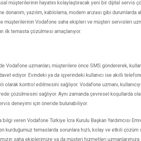
 müşterilerinin hayatını kolaylaştıracak yeni bir dijital servis 
ine donanım, yazılım, kablolama, modem arızası gibi durumlarda akıl
e müşterilerinin Vodafone saha ekipleri ve müşteri servisleri uzm
ın ilk temasta çözülmesi amaçlanıyor.
 Vodafone uzmanları, müşterilere önce SMS göndererek, kullanı
avet ediyor. Evindeki ya da işyerindeki kullanıcı ise akıllı telef
anlı olarak kontrol edilmesini sağlıyor. Vodafone uzmanı, kullanıcı
ede çözülmesini sağlıyor. Aynı zamanda çevresel koşullarda olası 
ervis deneyimi için öneride bulunabiliyor.
a bilgi veren Vodafone Türkiye İcra Kurulu Başkan Yardımcısı Emre
inden kurduğumuz temaslarda sorunlara hızlı, kolay ve etkili çöz
rımızın saha ekiplerimize ya da müşteri hizmetleri uzmanlarımız