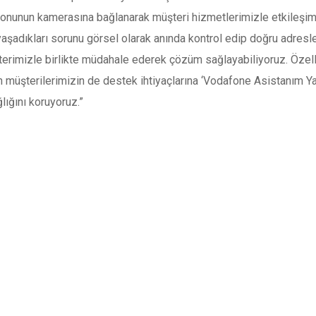
efonunun kamerasına bağlanarak müşteri hizmetlerimizle etkileşimi
şadıkları sorunu görsel olarak anında kontrol edip doğru adresley
erimizle birlikte müdahale ederek çözüm sağlayabiliyoruz. Özelli
n müşterilerimizin de destek ihtiyaçlarına ‘Vodafone Asistanım 
lığını koruyoruz.”