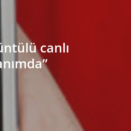
ntülü canlı
Yanımda”