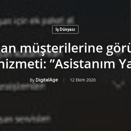
İş Dünyası
an müşterilerine görü
hizmeti: ”Asistanım 
By
DigitalAge
12 Ekim 2020