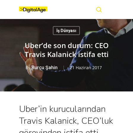
Skip
Menu
to
main
search
content
İş Dünyası
Uber’de son durum: CEO
Travis Kalanick istifa etti
By
Burcu Şahin
21 Haziran 2017
Uber’in kurucularından
Travis Kalanick, CEO’luk
görevinden istifa etti.