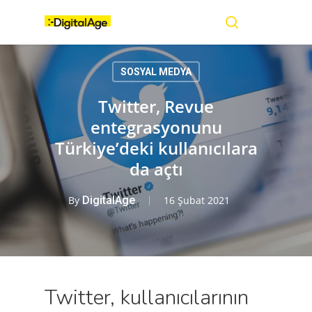
Skip
Menu
to
main
search
content
SOSYAL MEDYA
Twitter, Revue
entegrasyonunu
Türkiye’deki kullanıcılara
da açtı
By
DigitalAge
16 Şubat 2021
Twitter, kullanıcılarının