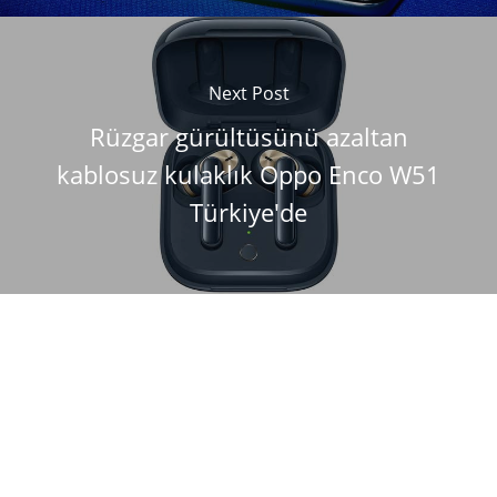
Next Post
Rüzgar gürültüsünü azaltan
kablosuz kulaklık Oppo Enco W51
Türkiye'de