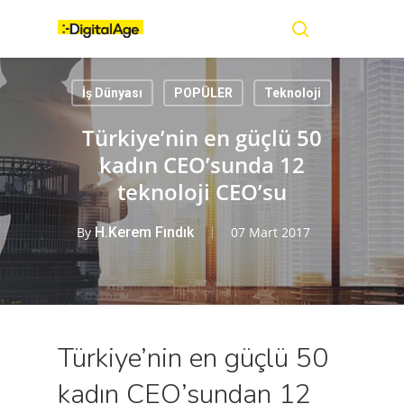
Skip
Menu
to
main
search
content
İş Dünyası
POPÜLER
Teknoloji
Türkiye’nin en güçlü 50
kadın CEO’sunda 12
teknoloji CEO’su
By
H.Kerem Fındık
07 Mart 2017
Türkiye’nin en güçlü 50
kadın CEO’sundan 12