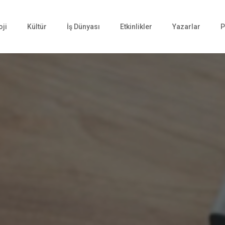
oji
Kültür
İş Dünyası
Etkinlikler
Yazarlar
P