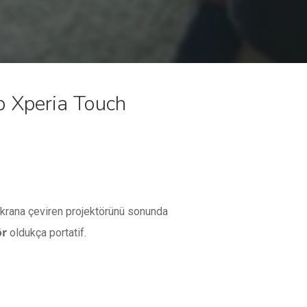
p Xperia Touch
 ekrana çeviren projektörünü sonunda
ör
oldukça portatif.