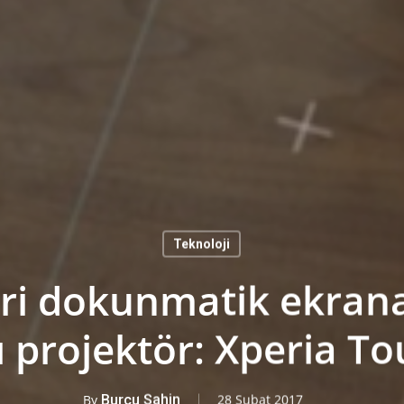
Teknoloji
ri dokunmatik ekrana 
ı projektör: Xperia T
By
Burcu Şahin
28 Şubat 2017