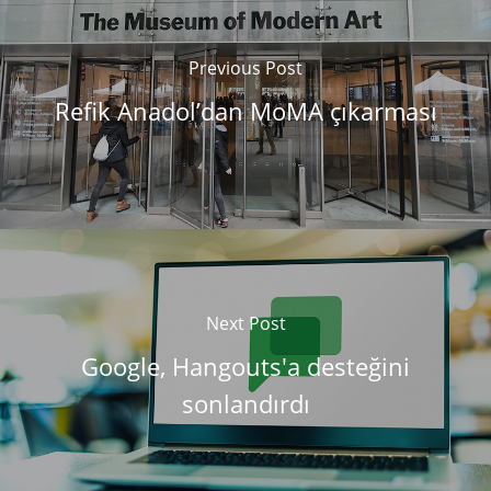
Previous Post
Refik Anadol’dan MoMA çıkarması
Next Post
Google, Hangouts'a desteğini
sonlandırdı