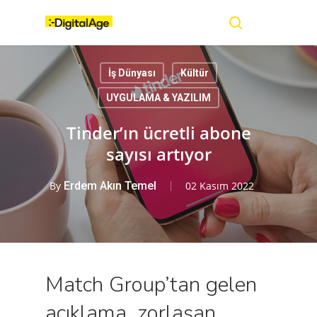
Skip
Menu
to
main
search
content
İş Dünyası
Kültür
UYGULAMA & YAZILIM
Tinder’ın ücretli abone
sayısı artıyor
By
Erdem Akın Temel
02 Kasım 2022
Match Group’tan gelen
açıklama, zorlaşan