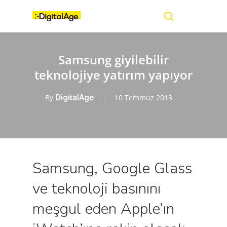
Skip
Menu
to
main
search
content
Samsung giyilebilir
teknolojiye yatırım yapıyor
By
DigitalAge
10 Temmuz 2013
Samsung, Google Glass
ve teknoloji basınını
meşgul eden Apple’ın