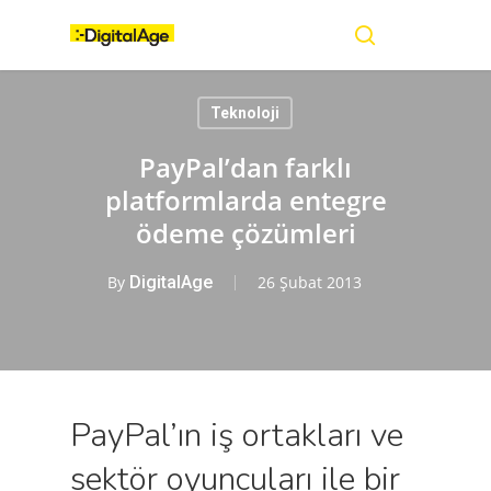
Skip
Menu
to
main
search
content
Teknoloji
PayPal’dan farklı
platformlarda entegre
ödeme çözümleri
By
DigitalAge
26 Şubat 2013
PayPal’ın iş ortakları ve
sektör oyuncuları ile bir