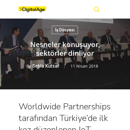
Skip
Menu
to
main
search
content
İş Dünyası
Nesneler konuşuyor,
sektörler dinliyor
By
Sebla Kutsal
11 Nisan 2018
Worldwide Partnerships
tarafından Türkiye’de ilk
kez düzenlenen IoT