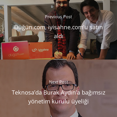
Previous Post
Düğün.com, iyisahne.com’u satın
aldı
Next Post
Teknosa’da Burak Aydın’a bağımsız
yönetim kurulu üyeliği