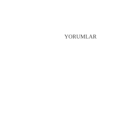
YORUMLAR
Prev
Periscope yeni özelliklerini 