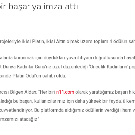
ir başarıya imza attı
jeleriyle ikisi Platin, ikisi Altın olmak üzere toplam 4 ödülün sah
arda korunmak için duydukları yuva ihtiyacı doğrultusunda hayata 
rt Dünya Kadınlar Günü’ne özel düzenlediği ‘Öncelik Kadınların’ 
inde Platin Ödül’ün sahibi oldu.
ısı Bilgen Aldan:
“Her biri
n11.com
olarak yarattığımız başarı hik
adığı bu başarı, kullanıcılarımız için daha yüksek bir fayda, ülke
kuvvetlendiriyor. Bu platformda aldığımız ödüllerin verdiği ilham
a imzamızı atacağız
”