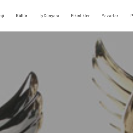
oji
Kültür
İş Dünyası
Etkinlikler
Yazarlar
P