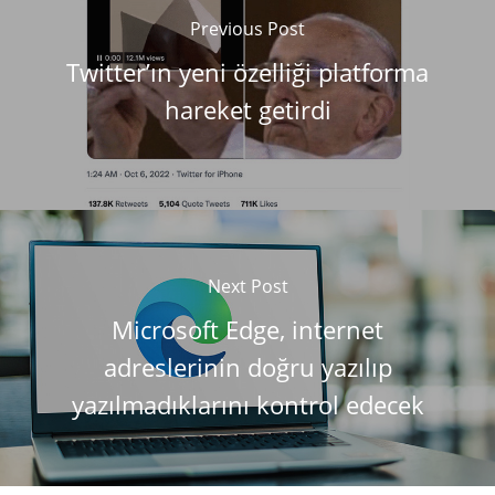
Previous Post
Twitter’ın yeni özelliği platforma
hareket getirdi
Next Post
Microsoft Edge, internet
adreslerinin doğru yazılıp
yazılmadıklarını kontrol edecek