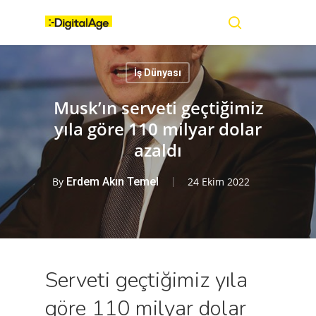
Skip
Menu
to
main
search
content
İş Dünyası
Musk’ın serveti geçtiğimiz
yıla göre 110 milyar dolar
azaldı
By
Erdem Akın Temel
24 Ekim 2022
Serveti geçtiğimiz yıla
göre 110 milyar dolar