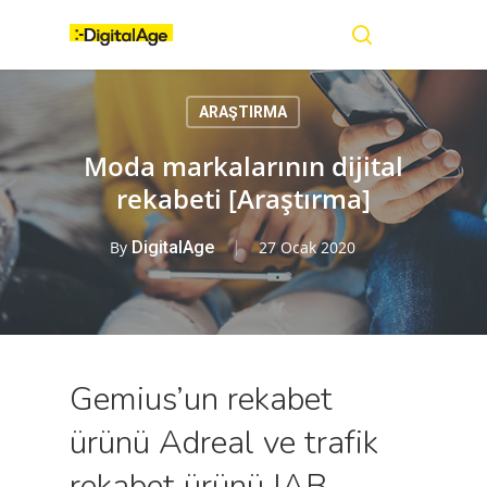
Skip
Menu
to
main
search
content
ARAŞTIRMA
Moda markalarının dijital
rekabeti [Araştırma]
By
DigitalAge
27 Ocak 2020
Gemius’un rekabet
ürünü Adreal ve trafik
rekabet ürünü IAB