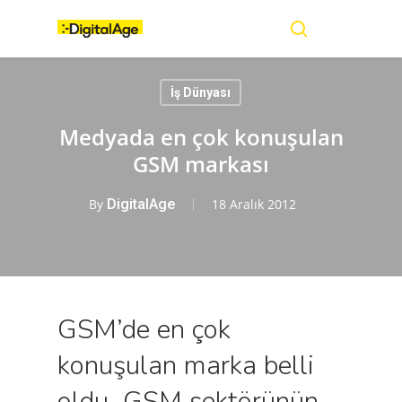
Skip
Menu
to
main
search
content
İş Dünyası
Medyada en çok konuşulan
GSM markası
By
DigitalAge
18 Aralık 2012
GSM’de en çok
konuşulan marka belli
oldu GSM sektörünün