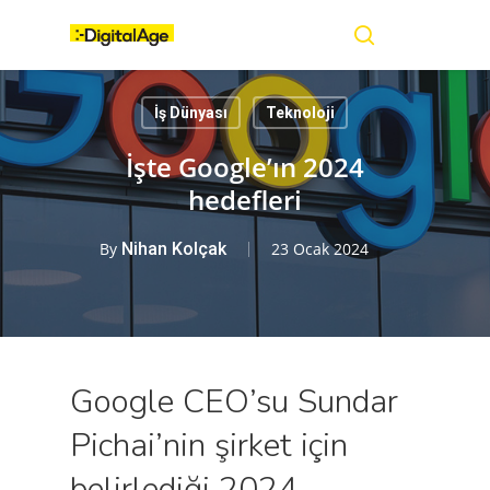
Skip
Menu
to
main
search
content
İş Dünyası
Teknoloji
İşte Google’ın 2024
hedefleri
By
Nihan Kolçak
23 Ocak 2024
Google CEO’su Sundar
Pichai’nin şirket için
belirlediği 2024