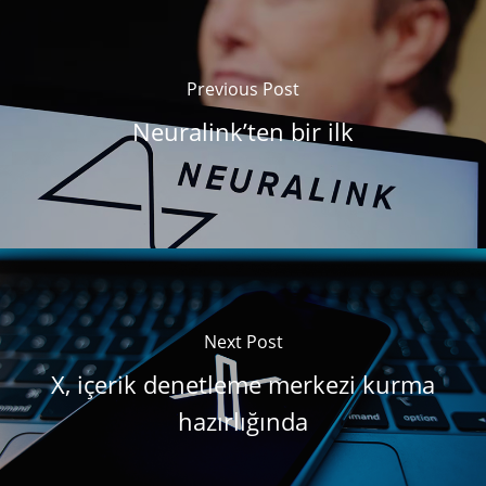
Previous Post
Neuralink’ten bir ilk
Next Post
X, içerik denetleme merkezi kurma
hazırlığında