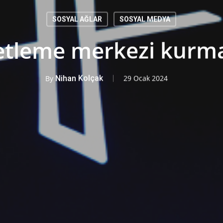
SOSYAL AĞLAR
SOSYAL MEDYA
netleme merkezi kurma
By
Nihan Kolçak
29 Ocak 2024