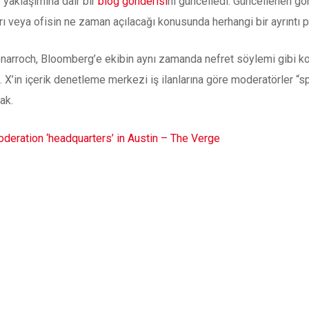
 yaklaşımına dair bir
blog gönderisi
ni güncelledi. Güncellenen gö
ı veya ofisin ne zaman açılacağı konusunda herhangi bir ayrıntı 
narroch, Bloomberg’e ekibin aynı zamanda nefret söylemi gibi ko
 X’in içerik denetleme merkezi iş ilanlarına göre moderatörler “sp
ak.
oderation ‘headquarters’ in Austin – The Verge