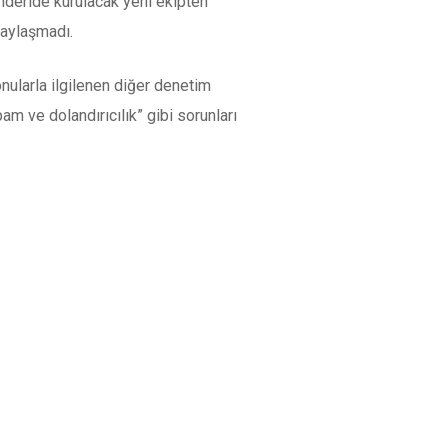
nderide kurulacak yeni ekipten
paylaşmadı.
nularla ilgilenen diğer denetim
am ve dolandırıcılık” gibi sorunları