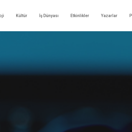
oji
Kültür
İş Dünyası
Etkinlikler
Yazarlar
P