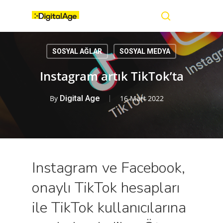
Skip
Menu
to
main
search
content
SOSYAL AĞLAR
SOSYAL MEDYA
Instagram artık TikTok’ta
By
Digital Age
16 Mart 2022
Instagram ve Facebook,
onaylı TikTok hesapları
ile TikTok kullanıcılarına