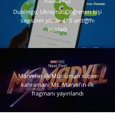
Previous Post
Duolingo, Ukraynaca öğrenen kişi
sayısının yüzde 485 arttığını
açıkladı
Next Post
Marvel’ın ilk Müslüman süper
kahramanı Ms. Marvel’ın ilk
fragmanı yayınlandı