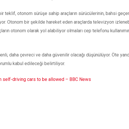
r teklif, otonom sürüşe sahip araçların sürücülerinin, bahsi geçe
ıyor. Otonom bir şekilde hareket eden araçlarda televizyon izlene
çların otonom olarak yol alabiliyor olmaları cep telefonu kullanı
li, daha çevreci ve daha güvenilir olacağı düşünülüyor. Öte yanda
orumlu kabul edileceği belirtiliyor.
 self-driving cars to be allowed – BBC News