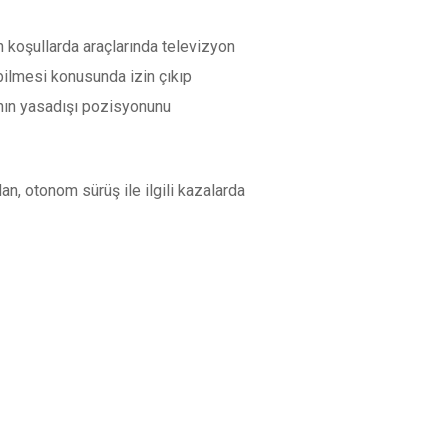
n koşullarda araçlarında televizyon
bilmesi konusunda izin çıkıp
mının yasadışı pozisyonunu
n, otonom sürüş ile ilgili kazalarda