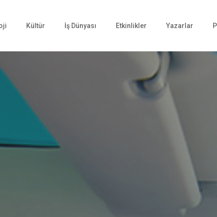
oji
Kültür
İş Dünyası
Etkinlikler
Yazarlar
P