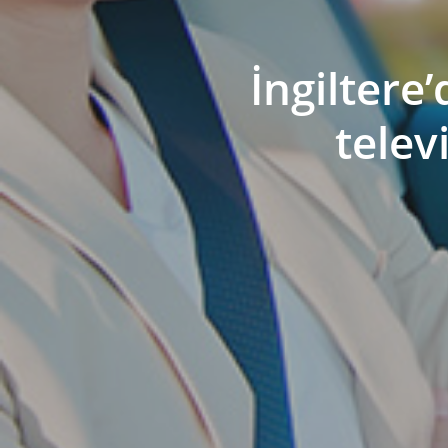
İngiltere
telev