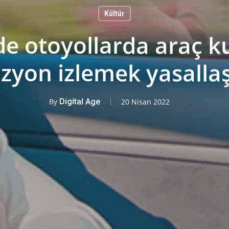
Kültür
’de otoyollarda araç k
izyon izlemek yasallaş
By
Digital Age
20 Nisan 2022