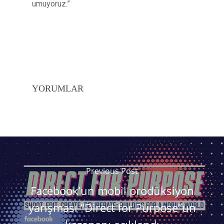
umuyoruz.”
YORUMLAR
Previous Post
Facebook’un mobil prodüksiyon
yarışması “Direct for Purpose”un