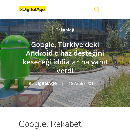
Skip
Menu
to
main
search
content
Teknoloji
Google, Türkiye’deki
Android cihaz desteğini
keseceği iddialarına yanıt
verdi
By
DigitalAge
16 Aralık 2019
Google, Rekabet