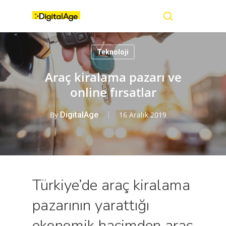
Skip
Menu
to
main
search
content
Teknoloji
Araç kiralama pazarı ve
online fırsatlar
By
DigitalAge
16 Aralık 2019
Türkiye’de araç kiralama
pazarının yarattığı
ekonomik hacimden araç