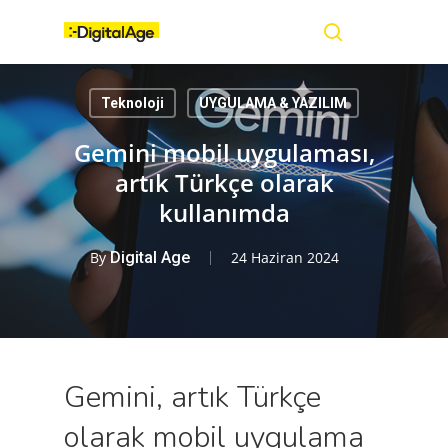
Skip
Menu
to
main
search
content
Teknoloji
UYGULAMA & YAZILIM
Gemini mobil uygulaması,
artık Türkçe olarak
kullanımda
By
Digital Age
24 Haziran 2024
Gemini, artık Türkçe
olarak mobil uygulama