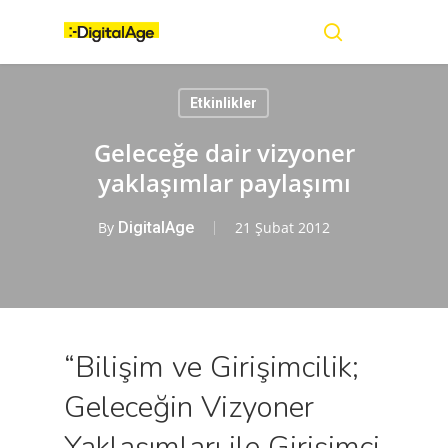
Skip
Menu
to
main
search
content
Etkinlikler
Geleceğe dair vizyoner
yaklaşımlar paylaşımı
By
DigitalAge
21 Şubat 2012
“Bilişim ve Girişimcilik;
Geleceğin Vizyoner
Yaklaşımları ile Girişimci