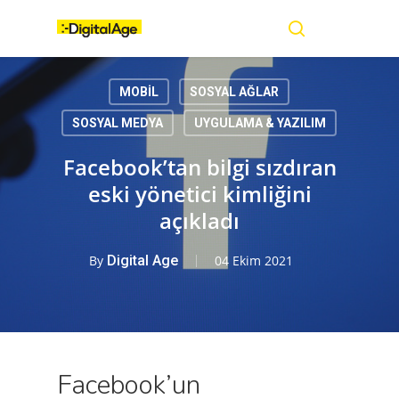
Skip
Menu
to
main
search
content
MOBİL
SOSYAL AĞLAR
SOSYAL MEDYA
UYGULAMA & YAZILIM
Facebook’tan bilgi sızdıran
eski yönetici kimliğini
açıkladı
By
Digital Age
04 Ekim 2021
Facebook’un