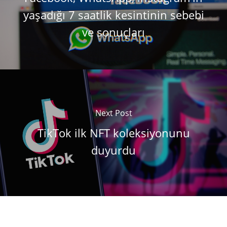
yaşadığı 7 saatlik kesintinin sebebi
ve sonuçları
Next Post
TikTok ilk NFT koleksiyonunu
duyurdu