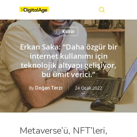
Skip
Menu
to
main
search
content
Kültür
Erkan Saka: “Daha özgür bir
internet kullanımı için
teknolojik altyapı gelişiyor,
bu ümit verici.”
By
Doğan Terzi
24 Ocak 2022
Metaverse’ü, NFT’leri,