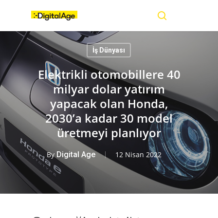
Skip
Menu
to
main
search
content
İş Dünyası
Elektrikli otomobillere 40
milyar dolar yatırım
yapacak olan Honda,
2030’a kadar 30 model
üretmeyi planlıyor
By
Digital Age
12 Nisan 2022