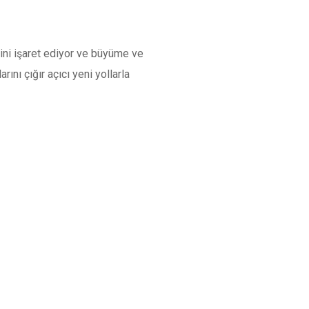
ini işaret ediyor ve büyüme ve
ını çığır açıcı yeni yollarla
e çalışabilen bir ekosistem oluşturmak
ği şimdiden ilginç bir duyuru da
lı bir güncelleme
alacak.