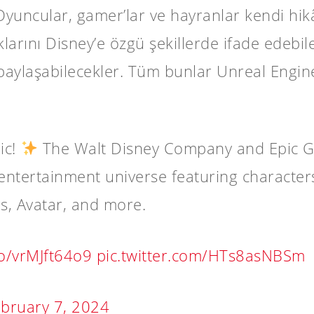
Oyuncular, gamer’lar ve hayranlar kendi hik
larını Disney’e özgü şekillerde ifade edebile
e paylaşabilecekler. Tüm bunlar Unreal Engin
ic!
The Walt Disney Company and Epic G
ntertainment universe featuring characters
rs, Avatar, and more.
co/vrMJft64o9
pic.twitter.com/HTs8asNBSm
bruary 7, 2024