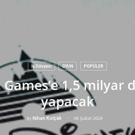
İş Dünyası
OYUN
POPÜLER
c Games’e 1,5 milyar d
yapacak
By
Nihan Kolçak
08 Şubat 2024