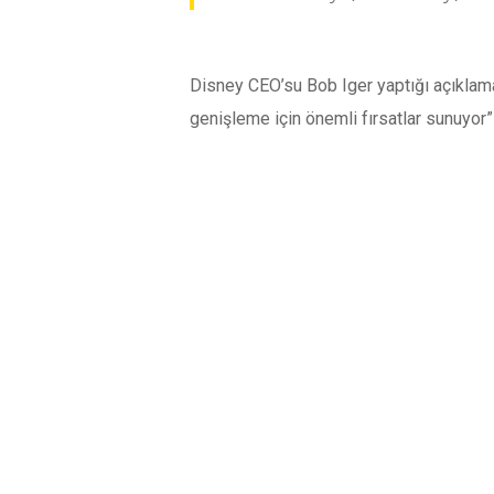
Disney CEO’su Bob Iger yaptığı açıklama
genişleme için önemli fırsatlar sunuyor” 
deneyimlemeleri için sabırsızlanıyoruz”
Epic CEO’su Tim Sweeney ise, Disney ve F
için tamamen yeni bir şey üzerinde işbirli
Disney ve Epic Games’in yeni metaverse 
beraberinde getirdi. Paylaşılan bilgiler
Kaynak:
Disney invests $1.5 billion in