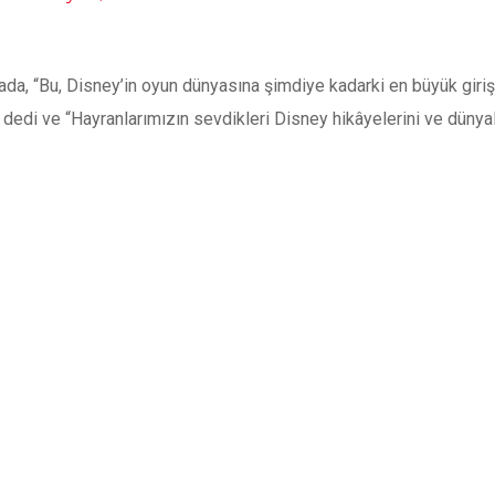
da, “Bu, Disney’in oyun dünyasına şimdiye kadarki en büyük giriş
dedi ve “Hayranlarımızın sevdikleri Disney hikâyelerini ve dünyalar
 diye ekledi.
ortnite topluluklarını bir araya getirecek kalıcı, açık ve birlikt
ği yaptıklarını ifade etti.
evrenini ne zaman inşa edeceği henüz net değil. Ancak bu işbirli
e göre Epic çatısı altında bulunan Rocket League,
Mandalorian tema
 Epic to create ‘persistent universe’ tied to Fortnite – The Verge