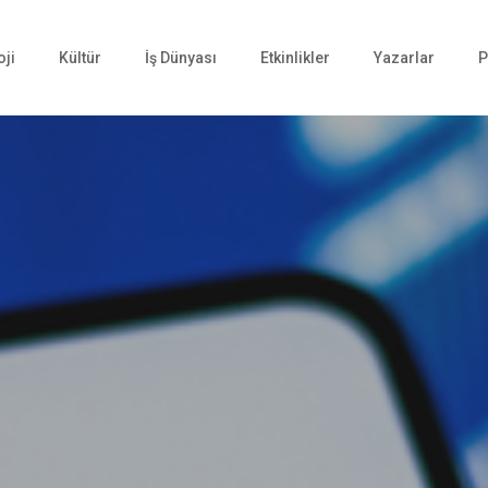
oji
Kültür
İş Dünyası
Etkinlikler
Yazarlar
P