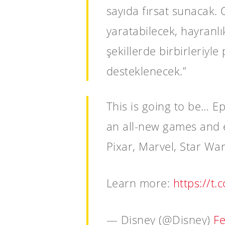
sayıda fırsat sunacak. 
yaratabilecek, hayranlık
şekillerde birbirleriyl
desteklenecek.”
This is going to be… Ep
an all-new games and e
Pixar, Marvel, Star Wa
Learn more:
https://t.
— Disney (@Disney)
Fe