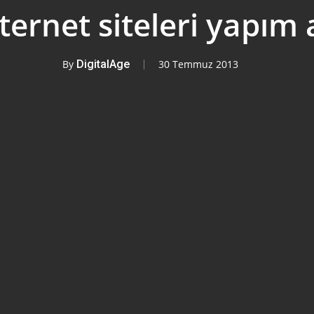
nternet siteleri yapı
By
DigitalAge
30 Temmuz 2013