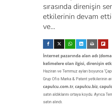
sırasında direnişin se
etkilerinin devam ett
ve…
İnternet pazarında alan adı (domai
kelimelere olan ilgisi, direnişin e
Haziran ve Temmuz ayları boyunca ‘Çapulc
Grup Ofis Marka & Patent yetkilerinin ar
capulcu.com.tr
capulcu.biz
capulc
,
,
satın aldıklarını ortaya koydu. Ayrıca 
satın alındı.