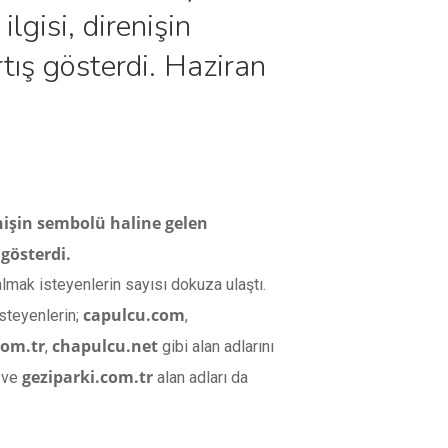
lgisi, direnişin
tış gösterdi. Haziran
enişin sembolü haline gelen
 gösterdi.
lmak isteyenlerin sayısı dokuza ulaştı.
capulcu.com
isteyenlerin;
,
com.tr
chapulcu.net
,
gibi alan adlarını
geziparki.com.tr
ve
alan adları da