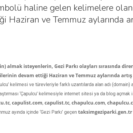
mbolü haline gelen kelimelere olan i
iği Haziran ve Temmuz aylarında ar
n) almak isteyenlerin, Gezi Parkı olayları sırasında dir
tkilerinin devam ettiği Haziran ve Temmuz aylarında artış
u’ kelimesi ve türevleriyle farklı uzantılarda alan adı (domain) a
aştırması ‘Çapulcu’ kelimesiyle internet sitesi ya da blog açmak 
u.tc
capulist.com
capulist.tc
chapulcu.com
chapulcu.
,
,
,
,
taksimgeziparki.gen.tr
Temmuz ayında içinde ‘Gezi Parkı’ geçen