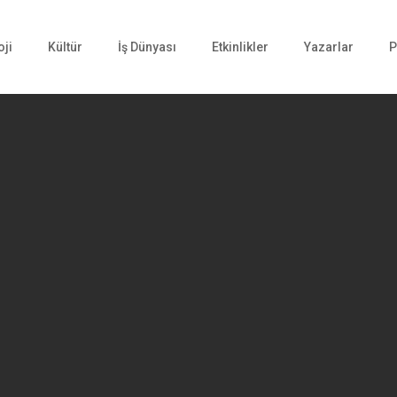
oji
Kültür
İş Dünyası
Etkinlikler
Yazarlar
P