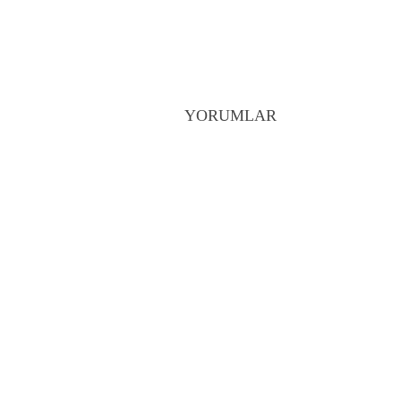
YORUMLAR
Turkcell Online İşleml