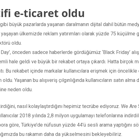
fi e-ticaret oldu
ibi büyük pazarlarda yaşanan daralmanın dijital dahil bütün medya
 yaşayan ülkemizde reklam yatırımları olarak yüzde 75 küçülme g
ktörü oldu.
Day’, önceden sadece haberlerde gördüğümüz ‘Black Friday’ alışveri
nemli hale geldi ve büyük bir rekabet ortaya çıkardı. Hatta birçok
ı. Bu rekabet içinde markalar kullanıcılara erişmek için öncelikle
oldu. Yaşanan bu alışveriş çılgınlığında kullanıcıların satın alma d
ine neden oldu.
ştirdiğini, nasıl kolaylaştırdığını hepimiz tecrübe ediyoruz. We Ar
ullanıcılar 2018 yılında 2,8 milyon uygulamayı telefonlarına indirdi
pora göre, Türkiye’de nüfusun yüzde 44’ü sesli arama yaptığını sö
tığımızda bu rakamın daha da yükselmesini bekleyebiliriz.