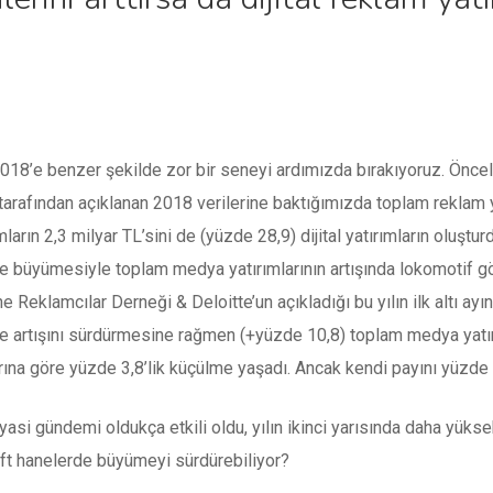
018’e benzer şekilde zor bir seneyi ardımızda bırakıyoruz. Öncelik
arafından açıklanan 2018 verilerine baktığımızda toplam reklam yat
mların 2,3 milyar TL’sini de (yüzde 28,9) dijital yatırımların oluşturd
e büyümesiyle toplam medya yatırımlarının artışında lokomotif g
e Reklamcılar Derneği & Deloitte’un açıkladığı bu yılın ilk altı ayına 
e artışını sürdürmesine rağmen (+yüzde 10,8) toplam medya yatırıml
arına göre yüzde 3,8’lik küçülme yaşadı. Ancak kendi payını yüzde 
iyasi gündemi oldukça etkili oldu, yılın ikinci yarısında daha yükse
çift hanelerde büyümeyi sürdürebiliyor?