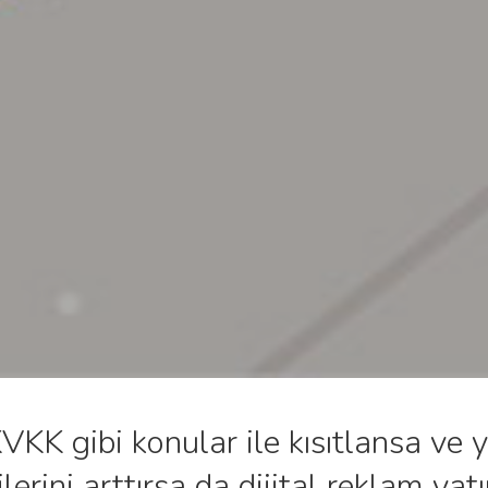
K gibi konular ile kısıtlansa ve y
lerini arttırsa da dijital reklam ya