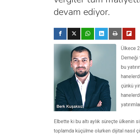
devam ediyor.
Ülkece 2
Derneği t
bu yatırı
hanelerd
çünkü yin
hanelerd
yatırıml
Elbette ki bu altı aylık süreçte ülkenin s
toplamda küçülme olurken dijital nasıl 