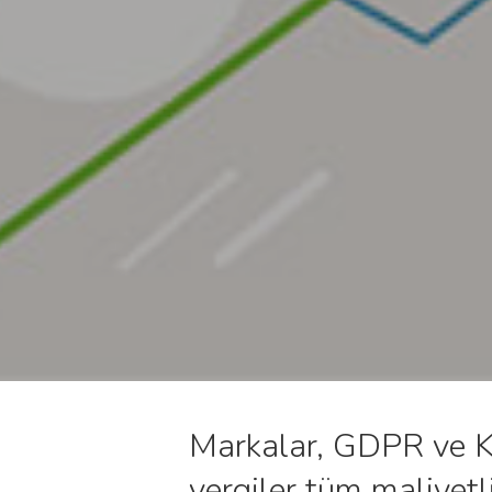
Markalar, GDPR ve KVK
vergiler tüm maliyetli