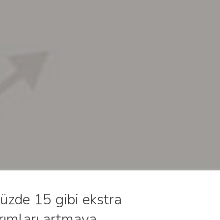
üzde 15 gibi ekstra
tırımları artmaya