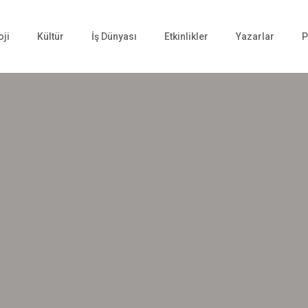
oji
Kültür
İş Dünyası
Etkinlikler
Yazarlar
P