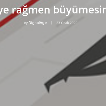
şeye rağmen büyümesi
By
DigitalAge
23 Ocak 2020