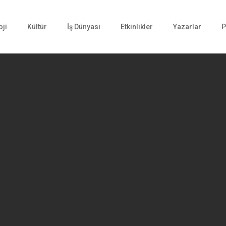
oji
Kültür
İş Dünyası
Etkinlikler
Yazarlar
P