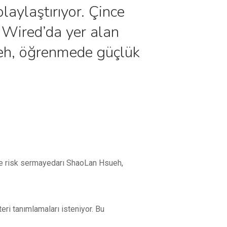
olaylaştırıyor. Çince
. Wired’da yer alan
ueh, öğrenmede güçlük
i ve risk sermayedarı ShaoLan Hsueh,
eri tanımlamaları isteniyor. Bu