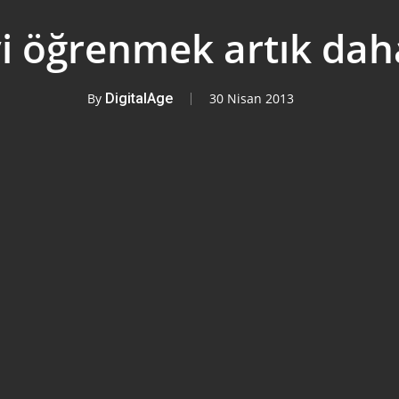
yi öğrenmek artık dah
By
DigitalAge
30 Nisan 2013