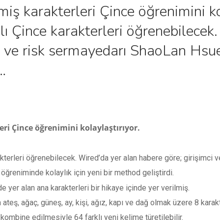
lmiş karakterleri Çince öğrenimini k
ılı Çince karakterleri öğrenebilecek
ci ve risk sermayedarı ShaoLan Hs
…
leri Çince öğrenimini kolaylaştırıyor.
rakterleri öğrenebilecek. Wired’da yer alan habere göre; girişimc
ğreniminde kolaylık için yeni bir method geliştirdi.
e yer alan ana karakterleri bir hikaye içinde yer verilmiş.
ateş, ağaç, güneş, ay, kişi, ağız, kapı ve dağ olmak üzere 8 karakt
ombine edilmesiyle 64 farklı yeni kelime türetilebilir.