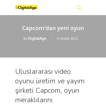
Skip
Menu
to
main
search
content
Capcom’dan yeni oyun
By
DigitalAge
13 Aralık 2012
Uluslararası video
oyunu üretim ve yayım
şirketi Capcom, oyun
meraklılarını