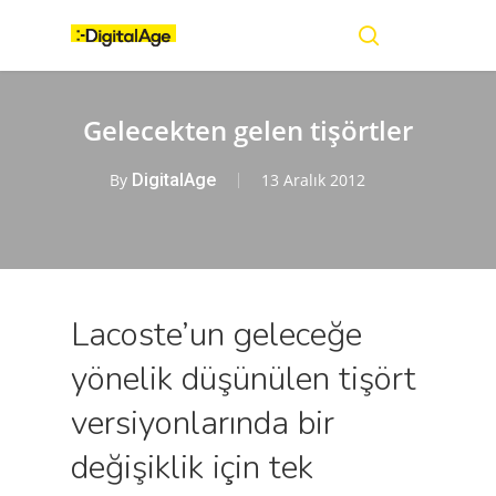
Skip
Menu
to
main
search
content
Gelecekten gelen tişörtler
By
DigitalAge
13 Aralık 2012
Lacoste’un geleceğe
yönelik düşünülen tişört
versiyonlarında bir
değişiklik için tek