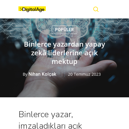
Skip
Menu
to
main
search
content
POPÜLER
Binlerce yazardan yapay
zekâ liderlerine açık
mektup
By
Nihan Kolçak
20 Temmuz 2023
Binlerce yazar,
imzaladıkları açık