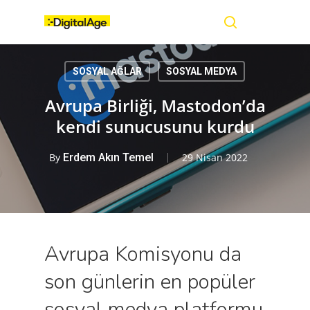
Skip
Menu
to
main
search
content
SOSYAL AĞLAR
SOSYAL MEDYA
Avrupa Birliği, Mastodon’da
kendi sunucusunu kurdu
By
Erdem Akın Temel
29 Nisan 2022
Avrupa Komisyonu da
son günlerin en popüler
sosyal medya platformu