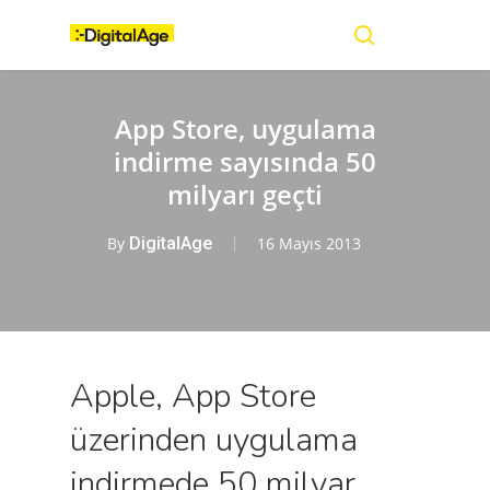
Skip
Menu
to
main
search
content
App Store, uygulama
indirme sayısında 50
milyarı geçti
By
DigitalAge
16 Mayıs 2013
Apple, App Store
üzerinden uygulama
indirmede 50 milyar