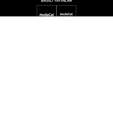
BASILI YAYINLAR
DİJİTAL YAYINLAR
ETKİNLİKLER
ÖDÜL PROGRAMLARI