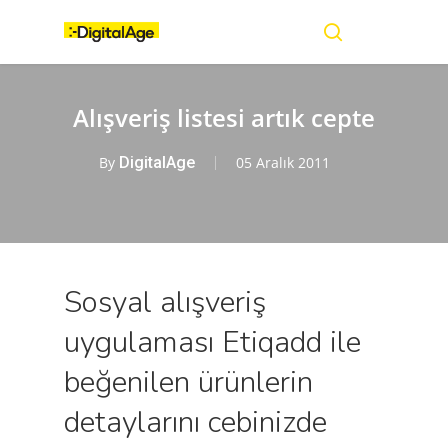
Skip
Menu
to
main
search
content
Alışveriş listesi artık cepte
By
DigitalAge
05 Aralık 2011
Sosyal alışveriş
uygulaması Etiqadd ile
beğenilen ürünlerin
detaylarını cebinizde