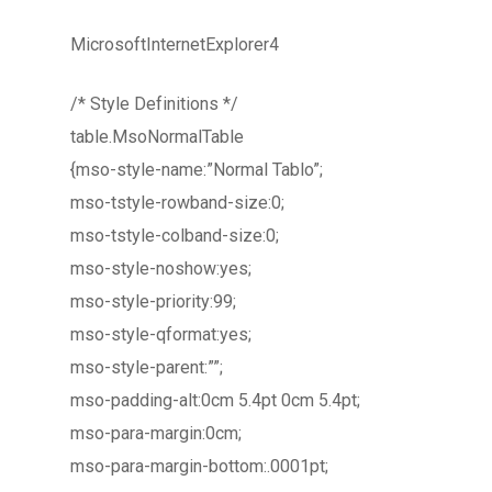
MicrosoftInternetExplorer4
/* Style Definitions */
table.MsoNormalTable
{mso-style-name:”Normal Tablo”;
mso-tstyle-rowband-size:0;
mso-tstyle-colband-size:0;
mso-style-noshow:yes;
mso-style-priority:99;
mso-style-qformat:yes;
mso-style-parent:””;
mso-padding-alt:0cm 5.4pt 0cm 5.4pt;
mso-para-margin:0cm;
mso-para-margin-bottom:.0001pt;