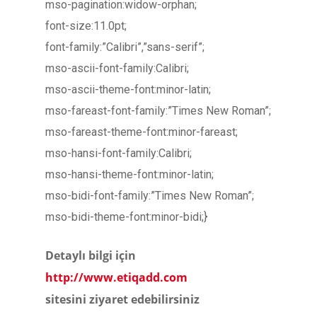
mso-pagination:widow-orphan;
font-size:11.0pt;
font-family:”Calibri”,”sans-serif”;
mso-ascii-font-family:Calibri;
mso-ascii-theme-font:minor-latin;
mso-fareast-font-family:”Times New Roman”;
mso-fareast-theme-font:minor-fareast;
mso-hansi-font-family:Calibri;
mso-hansi-theme-font:minor-latin;
mso-bidi-font-family:”Times New Roman”;
mso-bidi-theme-font:minor-bidi;}
Detaylı bilgi için
http://www.etiqadd.com
sitesini ziyaret edebilirsiniz